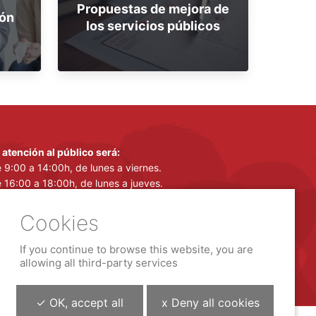
Propuestas de mejora de
ión
los servicios públicos
 atención al público será:
 9:00 a 14:00h, de lunes a viernes.
 16:00 a 18:00h, de lunes a jueves.
 15 de junio a 14 de septiembre:
 atención al público será:
 9:00 a 14:00h, de lunes a viernes.
If you continue to browse this website, you are
allowing all third-party services
✓ OK, accept all
x Deny all cookies