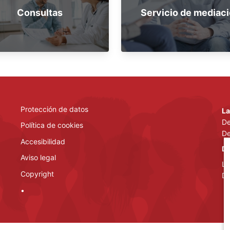
Consultas
Servicio de mediac
Protección de datos
La
De
Política de cookies
De
Accesibilidad
De
Aviso legal
La
Copyright
De
•