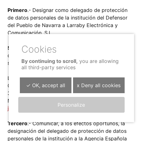
Primero
.- Designar como delegado de protección
de datos personales de la institución del Defensor
del Pueblo de Navarra a Larraby Electrónica y
Comunicación, S.L.
Segundo
.- Señalar como datos de contacto del
delegado de protección de datos personales los
By continuing to scroll,
you are allowing
siguientes:
all third-party services
Larraby Electrónica y Comunicación, S.L.
✓ OK, accept all
x Deny all cookies
C/ Idoia, 4 – 1º izda.
31180 Zizur Mayor
Navarra
Personalize
josean@larraby.com
Tercero
.- Comunicar, a los efectos oportunos, la
designación del delegado de protección de datos
personales de la institución a la Agencia Española