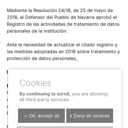
Mediante la Resolución 24/18, de 25 de mayo de
2018, el Defensor del Pueblo de Navarra aprobó el
Registro de las actividades de tratamiento de datos
personales de la institución.
Ante la necesidad de actualizar el citado registro y
las medidas adoptadas en 2018 sobre tratamiento y
protección de datos personales,
RESUELVO:
Primero
.- Aprobar el Registro de actividades de
tratamiento de datos personales efectuadas bajo la
By continuing to scroll,
you are allowing
all third-party services
responsabilidad del Defensor del Pueblo de Navarra,
en los términos que se señalan en el Anexo de esta
Resolución.
✓ OK, accept all
x Deny all cookies
Segundo
.- Dejar sin efecto, en lo sucesivo, las