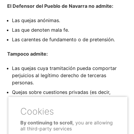
El Defensor del Pueblo de Navarra no admite:
Las quejas anónimas.
Las que denoten mala fe.
Las carentes de fundamento o de pretensión.
Tampoco admite:
Las quejas cuya tramitación pueda comportar
perjuicios al legítimo derecho de terceras
personas.
Quejas sobre cuestiones privadas (es decir,
conflictos entre personas físicas o jurídicas:
pleitos o disputas entre familiares, vecinos,
comerciantes, litigios por accidentes de
circulación, etc.) ni ningún otro tipo de queja en la
By continuing to scroll,
you are allowing
que el denunciado no sea la Administración o una
all third-party services