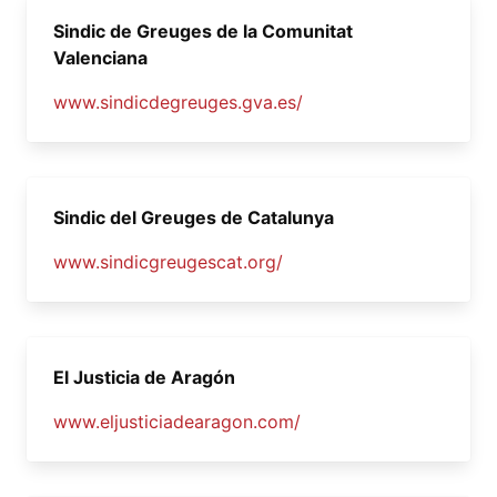
Sindic de Greuges de la Comunitat
Valenciana
www.sindicdegreuges.gva.es/
Sindic del Greuges de Catalunya
www.sindicgreugescat.org/
El Justicia de Aragón
www.eljusticiadearagon.com/