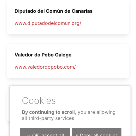
Diputado del Común de Canarias
www.diputadodelcomun.org/
Valedor do Pobo Galego
www.valedordopobo.com/
Procurador del Común de Castilla y León
www.procuradordelcomun.org/
By continuing to scroll,
you are allowing
all third-party services
✓ OK, accept all
x Deny all cookies