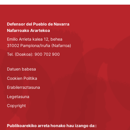
Defensor del Pueblo de Navarra
Nafarroako Arartekoa
Emilio Arrieta kalea 12, behea
31002 Pamplona/Iruña (Nafarroa)
Tel. (Doakoa): 900 702 900
Datuen babesa
Cookien Politika
Erabilerraztasuna
Legetasuna
Copyright
Publikoarekiko arreta honako hau izango da::