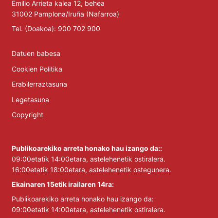
Emilio Arrieta kalea 12, behea
31002 Pamplona/Iruña (Nafarroa)
Tel. (Doakoa): 900 702 900
Datuen babesa
Cookien Politika
Erabilerraztasuna
Legetasuna
Copyright
Publikoarekiko arreta honako hau izango da::
09:00etatik 14:00etara, astelehenetik ostiralera.
16:00etatik 18:00etara, astelehenetik ostegunera.
Ekainaren 15etik irailaren 14ra:
Publikoarekiko arreta honako hau izango da:
09:00etatik 14:00etara, astelehenetik ostiralera.