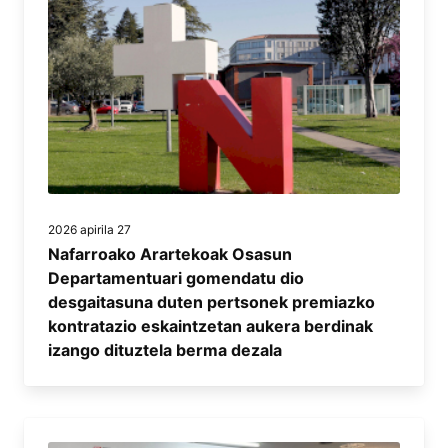
2026 apirila 27
Nafarroako Arartekoak Osasun
Departamentuari gomendatu dio
desgaitasuna duten pertsonek premiazko
kontratazio eskaintzetan aukera berdinak
izango dituztela berma dezala