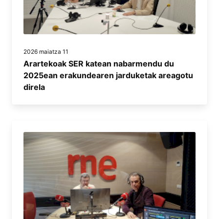
2026 maiatza 11
Arartekoak SER katean nabarmendu du
2025ean erakundearen jarduketak areagotu
direla