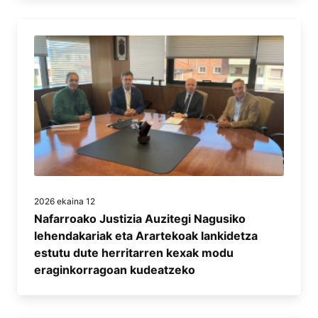
2026 ekaina 12
Nafarroako Justizia Auzitegi Nagusiko
lehendakariak eta Arartekoak lankidetza
estutu dute herritarren kexak modu
eraginkorragoan kudeatzeko