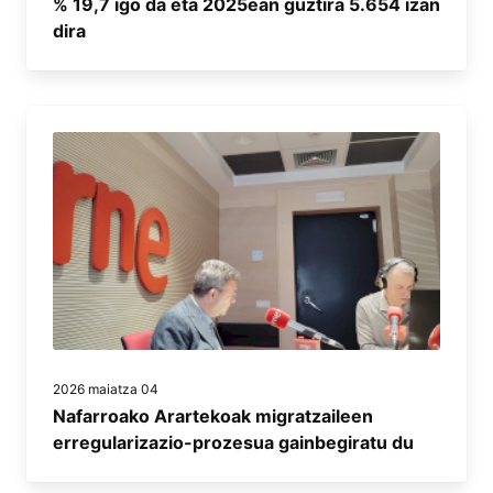
% 19,7 igo da eta 2025ean guztira 5.654 izan
dira
2026 maiatza 04
Nafarroako Arartekoak migratzaileen
erregularizazio-prozesua gainbegiratu du