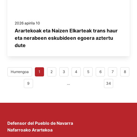
2026 apirila 10
Arartekoak eta Naizen Elkarteak trans haur
eta nerabeen eskubideen egoera aztertu
dute
Hurrengoa
1
2
3
4
5
6
7
8
9
…
34
Defensor del Pueblo de Navarra
Nafarroako Arartekoa