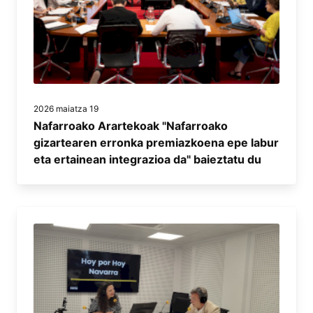
2026 maiatza 19
Nafarroako Arartekoak "Nafarroako
gizartearen erronka premiazkoena epe labur
eta ertainean integrazioa da" baieztatu du