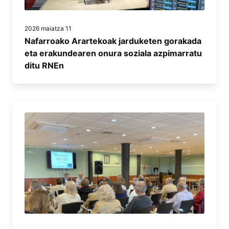
2026 maiatza 11
Nafarroako Arartekoak jarduketen gorakada
eta erakundearen onura soziala azpimarratu
ditu RNEn