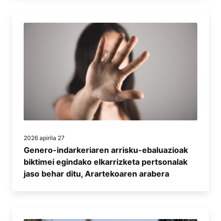
2026 apirila 27
Genero-indarkeriaren arrisku-ebaluazioak
biktimei egindako elkarrizketa pertsonalak
jaso behar ditu, Arartekoaren arabera