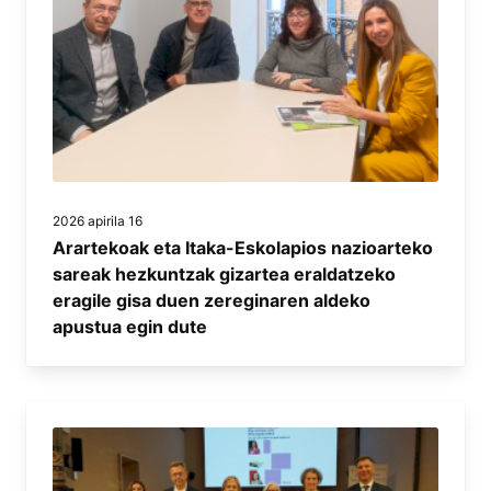
2026 apirila 16
Arartekoak eta Itaka-Eskolapios nazioarteko
sareak hezkuntzak gizartea eraldatzeko
eragile gisa duen zereginaren aldeko
apustua egin dute