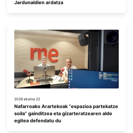
Jardunaldien ardatza
2026 ekaina 22
Nafarroako Arartekoak “espazioa partekatze
soila” gainditzea eta gizarteratzearen alde
egitea defendatu du