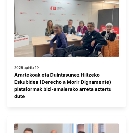
2026 apirila 19
Arartekoak eta Duintasunez Hiltzeko
Eskubidea (Derecho a Morir Dignamente)
plataformak bizi-amaierako arreta aztertu
dute