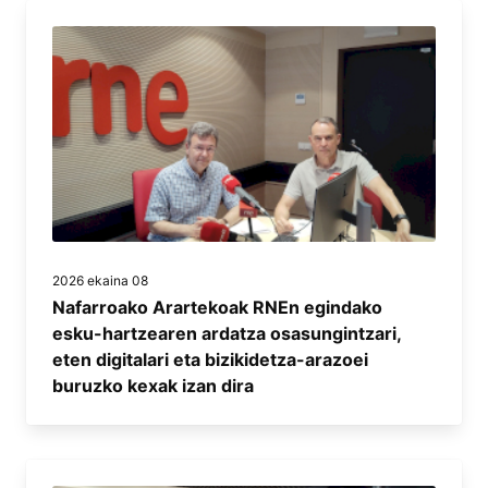
2026 ekaina 08
Nafarroako Arartekoak RNEn egindako
esku-hartzearen ardatza osasungintzari,
eten digitalari eta bizikidetza-arazoei
buruzko kexak izan dira