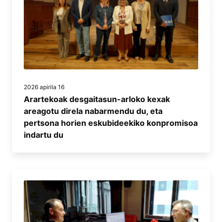
2026 apirila 16
Arartekoak desgaitasun-arloko kexak
areagotu direla nabarmendu du, eta
pertsona horien eskubideekiko konpromisoa
indartu du