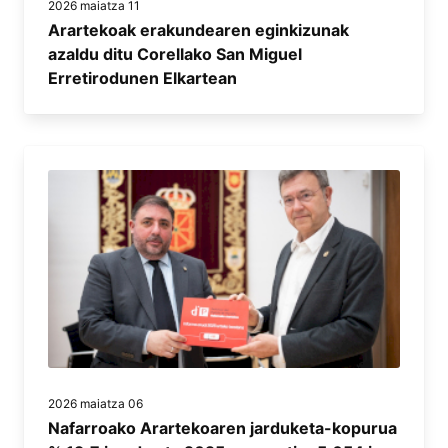
2026 maiatza 11
Arartekoak erakundearen eginkizunak
azaldu ditu Corellako San Miguel
Erretirodunen Elkartean
2026 maiatza 06
Nafarroako Arartekoaren jarduketa-kopurua