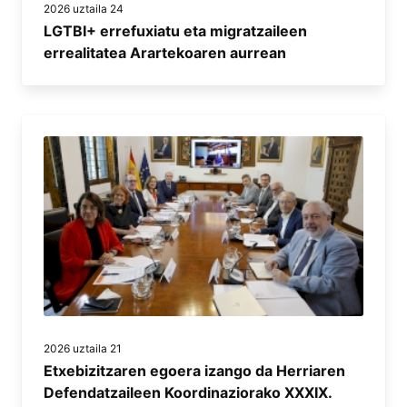
2026 uztaila 24
LGTBI+ errefuxiatu eta migratzaileen
errealitatea Arartekoaren aurrean
2026 uztaila 21
Etxebizitzaren egoera izango da Herriaren
Defendatzaileen Koordinaziorako XXXIX.