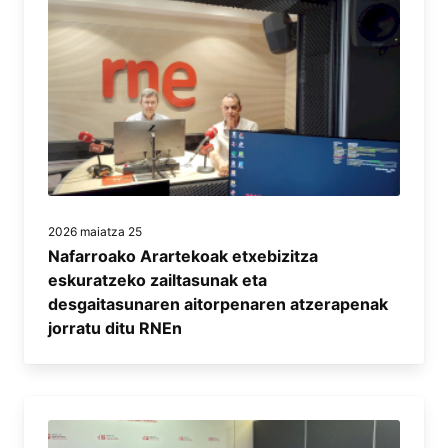
2026 maiatza 25
Nafarroako Arartekoak etxebizitza
eskuratzeko zailtasunak eta
desgaitasunaren aitorpenaren atzerapenak
jorratu ditu RNEn