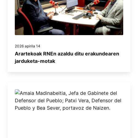
2026 apirila 14
Arartekoak RNEn azaldu ditu erakundearen
jarduketa-motak