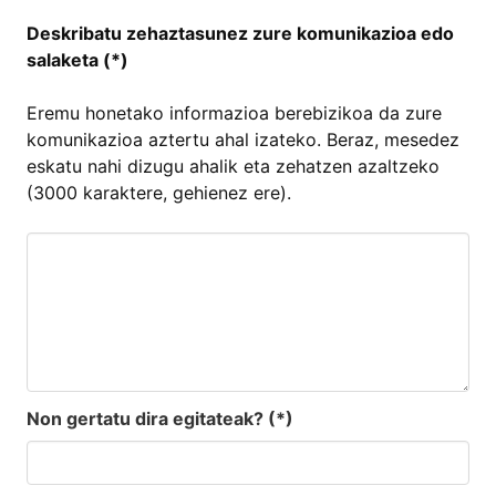
Deskribatu zehaztasunez zure komunikazioa edo
salaketa (*)
Eremu honetako informazioa berebizikoa da zure
komunikazioa aztertu ahal izateko. Beraz, mesedez
eskatu nahi dizugu ahalik eta zehatzen azaltzeko
(3000 karaktere, gehienez ere).
Non gertatu dira egitateak? (*)