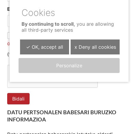
Email
By continuing to scroll,
you are allowing
all third-party services
Datuak babesteko politika
irakurri dut eta
onartzen dut
*
✓ OK, accept all
x Deny all cookies
(*) Nahitaez bete beharreko eremuak
Personalize
Bidali
DATU PERTSONALEN BABESARI BURUZKO
INFORMAZIOA