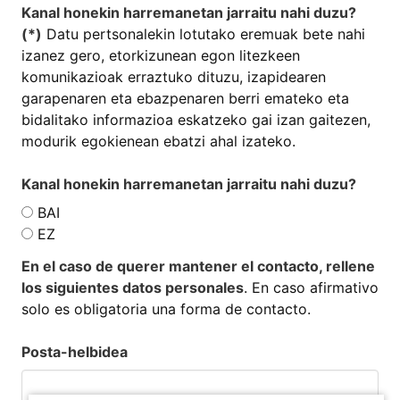
Kanal honekin harremanetan jarraitu nahi duzu?
(*)
Datu pertsonalekin lotutako eremuak bete nahi
izanez gero, etorkizunean egon litezkeen
komunikazioak erraztuko dituzu, izapidearen
garapenaren eta ebazpenaren berri emateko eta
bidalitako informazioa eskatzeko gai izan gaitezen,
modurik egokienean ebatzi ahal izateko.
Kanal honekin harremanetan jarraitu nahi duzu?
BAI
EZ
En el caso de querer mantener el contacto, rellene
los siguientes datos personales
. En caso afirmativo
solo es obligatoria una forma de contacto.
Posta-helbidea