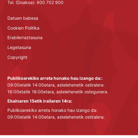
Tel. (Doakoa): 900 702 900
Datuen babesa
Cookien Politika
Erabilerraztasuna
Legetasuna
Copyright
Publikoarekiko arreta honako hau izango da::
09:00etatik 14:00etara, astelehenetik ostiralera.
16:00etatik 18:00etara, astelehenetik ostegunera.
Ekainaren 15etik irailaren 14ra:
Publikoarekiko arreta honako hau izango da:
09:00etatik 14:00etara, astelehenetik ostiralera.