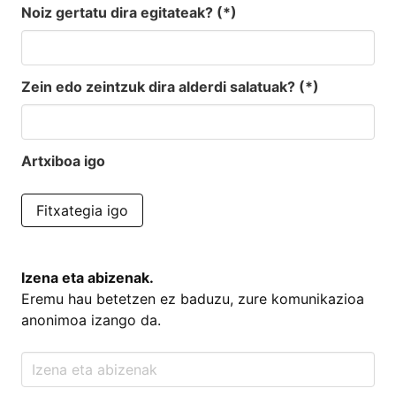
Noiz gertatu dira egitateak? (*)
Zein edo zeintzuk dira alderdi salatuak? (*)
Artxiboa igo
Fitxategia igo
Izena eta abizenak
.
Eremu hau betetzen ez baduzu, zure komunikazioa
anonimoa izango da.