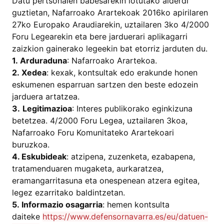
Datu pertsonalen babesarekin lotutako alderdi
guztietan, Nafarroako Arartekoak 2016ko apirilaren
27ko Europako Araudiarekin, uztailaren 3ko 4/2000
Foru Legearekin eta bere jarduerari aplikagarri
zaizkion gainerako legeekin bat etorriz jarduten du.
1.
Arduraduna
: Nafarroako Arartekoa.
2.
Xedea
: kexak, kontsultak edo erakunde honen
eskumenen esparruan sartzen den beste edozein
jarduera artatzea.
3.
Legitimazioa
: Interes publikorako eginkizuna
betetzea. 4/2000 Foru Legea, uztailaren 3koa,
Nafarroako Foru Komunitateko Arartekoari
buruzkoa.
4. Eskubideak
: atzipena, zuzenketa, ezabapena,
tratamenduaren mugaketa, aurkaratzea,
eramangarritasuna eta onespenean atzera egitea,
legez ezarritako baldintzetan.
5.
Informazio osagarria
: hemen kontsulta
daiteke
https://www.defensornavarra.es/eu/datuen-