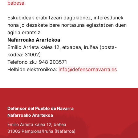
babesa
.
Eskubideak erabiltzeari dagokionez, interesdunek
hona jo dezakete bere nortasuna egiaztatzen duen
agiria erantsiz:
Nafarroako Arartekoa
Emilio Arrieta kalea 12, etxabea, Iruñea (posta-
kodea: 31002)
Telefono zk.: 948 203571
Helbide elektronikoa:
info@defensornavarra.es
Defensor del Pueblo de Navarra
Nafarroako Arartekoa
Emilio Arrieta kalea 12, behea
31002 Pamplona/Iruña (Nafarroa)