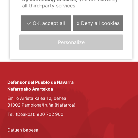
all third-party services
2018ko Abendua. Fonmakuntza beka deialdiaren
iragarpena
.
✓ OK, accept all
x Deny all cookies
2013ko San Ferminetako ordutegiaren
iragarpena
.
Personalize
Defensor del Pueblo de Navarra
Nafarroako Arartekoa
Emilio Arrieta kalea 12, behea
31002 Pamplona/Iruña (Nafarroa)
Tel. (Doakoa): 900 702 900
Datuen babesa