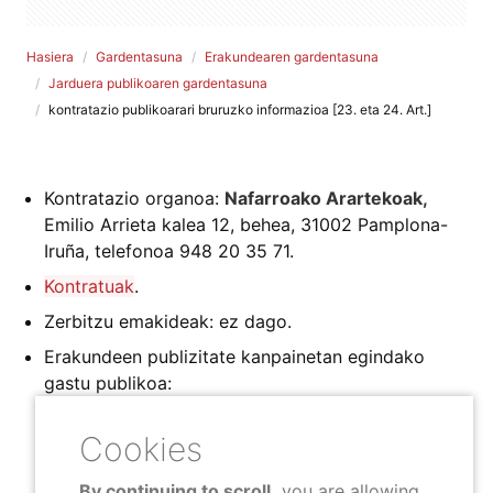
Hasiera
Gardentasuna
Erakundearen gardentasuna
Jarduera publikoaren gardentasuna
kontratazio publikoarari bruruzko informazioa [23. eta 24. Art.]
Kontratazio organoa:
Nafarroako Arartekoak,
Emilio Arrieta kalea 12, behea, 31002 Pamplona-
Iruña, telefonoa 948 20 35 71.
Kontratuak
.
Zerbitzu emakideak: ez dago.
Erakundeen publizitate kanpainetan egindako
gastu publikoa:
2021eko Maiatza. Bitartekaritza-zerbitzuaren
iragarpena
.
By continuing to scroll,
you are allowing