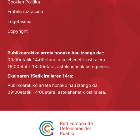
Cookien Politika
Erabilerraztasuna
Legetasuna
Copyright
Publikoarekiko arreta honako hau izango da::
09:00etatik 14:00etara, astelehenetik ostiralera.
16:00etatik 18:00etara, astelehenetik ostegunera.
Ekainaren 15etik irailaren 14ra:
Publikoarekiko arreta honako hau izango da:
09:00etatik 14:00etara, astelehenetik ostiralera.
Red Europea de
Defensores del
Pueblo