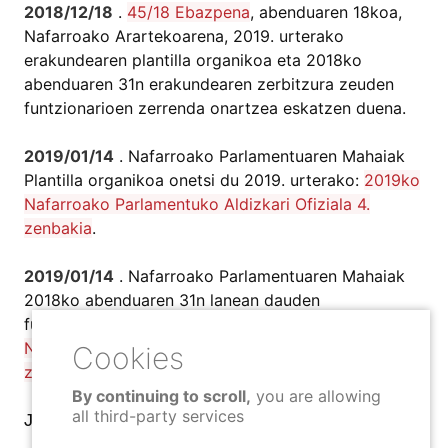
2018/12/18
.
45/18 Ebazpena
, abenduaren 18koa,
Nafarroako Arartekoarena, 2019. urterako
erakundearen plantilla organikoa eta 2018ko
abenduaren 31n erakundearen zerbitzura zeuden
funtzionarioen zerrenda onartzea eskatzen duena.
2019/01/14
. Nafarroako Parlamentuaren Mahaiak
Plantilla organikoa onetsi du 2019. urterako:
2019ko
Nafarroako Parlamentuko Aldizkari Ofiziala 4.
zenbakia
.
2019/01/14
. Nafarroako Parlamentuaren Mahaiak
2018ko abenduaren 31n lanean dauden
funtzionarioen zerrenda onetsi du:
2019ko
Nafarroako Parlamentuko Aldizkari Ofiziala 4.
zenbakia
.
By continuing to scroll,
you are allowing
all third-party services
Jaisteko fixategia