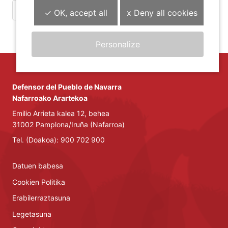
2019ko-plantilla-organikoa.pdf (133 KB)
✓ OK, accept all
x Deny all cookies
Personalize
Defensor del Pueblo de Navarra
Nafarroako Arartekoa
Emilio Arrieta kalea 12, behea
31002 Pamplona/Iruña (Nafarroa)
Tel. (Doakoa): 900 702 900
Datuen babesa
Cookien Politika
Erabilerraztasuna
Legetasuna