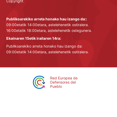
Copyright
Publikoarekiko arreta honako hau izango da::
09:00etatik 14:00etara, astelehenetik ostiralera.
16:00etatik 18:00etara, astelehenetik ostegunera.
Ekainaren 15etik irailaren 14ra:
Publikoarekiko arreta honako hau izango da:
09:00etatik 14:00etara, astelehenetik ostiralera.
Red Europea de
Defensores del
Pueblo