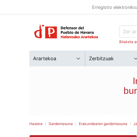
Erregistro elektroniko
Bilaketa a
Arartekoa
Zerbitzuak
I
bur
Hasiera
Gardentasuna
Erakundearen gardentasuna
J