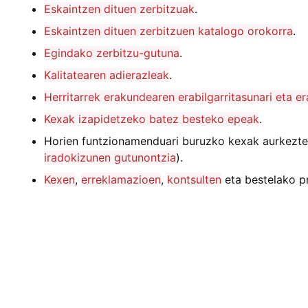
Eskaintzen dituen zerbitzuak
.
Eskaintzen dituen zerbitzuen katalogo orokorra
.
Egindako zerbitzu-gutuna
.
Kalitatearen adierazleak
.
Herritarrek erakundearen erabilgarritasunari eta er
Kexak izapidetzeko batez besteko epeak
.
Horien funtzionamenduari buruzko kexak aurkezte
iradokizunen gutunontzia
).
Kexen
,
erreklamazioen
,
kontsulten
eta bestelako p