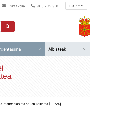
Kontaktua
900 702 900
Euskara
rdentasuna
Albisteak
ei
atea
o informazioa eta hauen kalitatea [19. Art.]