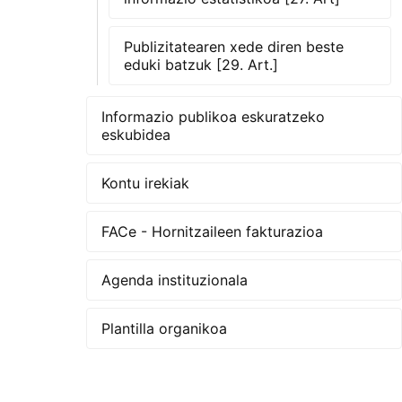
Publizitatearen xede diren beste
eduki batzuk [29. Art.]
Informazio publikoa eskuratzeko
eskubidea
Kontu irekiak
FACe - Hornitzaileen fakturazioa
Agenda instituzionala
Plantilla organikoa