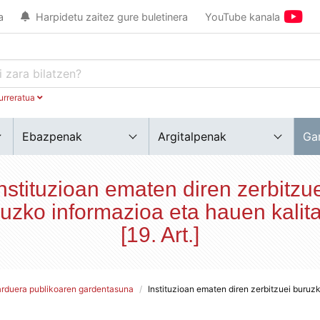
a
Harpidetu zaitez gure buletinera
YouTube kanala
urreratua
Ebazpenak
Argitalpenak
Ga
nstituzioan ematen diren zerbitzu
uzko informazioa eta hauen kalit
[19. Art.]
arduera publikoaren gardentasuna
Instituzioan ematen diren zerbitzuei buruzk