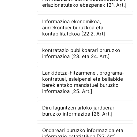
erlazionatutako ebazpenak [21. Art.]
Informazioa ekonomikoa,
aurrekontuei buruzkoa eta
kontabilitatekoa [22.2. Art]
kontratazio publikoarari bruruzko
informazioa [23. eta 24. Art.]
Lankidetza-hitzarmenei, programa-
kontratuei, esleipenei eta baliabide
berekientako mandatuei buruzko
informazioa [25. Art.]
Diru laguntzen arloko jarduerari
buruzko informazioa [26. Art.]
Ondareari buruzko informazioa eta
informazio estatistikoa [27. Art]