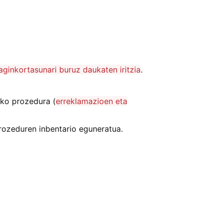
aginkortasunari buruz daukaten iritzia
.
ko prozedura (
erreklamazioen eta
rozeduren inbentario eguneratua.