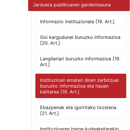
Jarduera publikoaren gardentasuna
Informazio instituzionala [19. Art.]
Goi kargudunei buruzko informazioa
[20. Art.]
Langileriari buruzko informazioa [19.
Art.]
Instituzioan ematen diren zerbitzuei
buruzko informazioa eta hauen
kalitatea [19. Art.]
Ebazpenak eta igorritako txostena
[21. Art.]
Instituzioaren barne kudeaketarekin