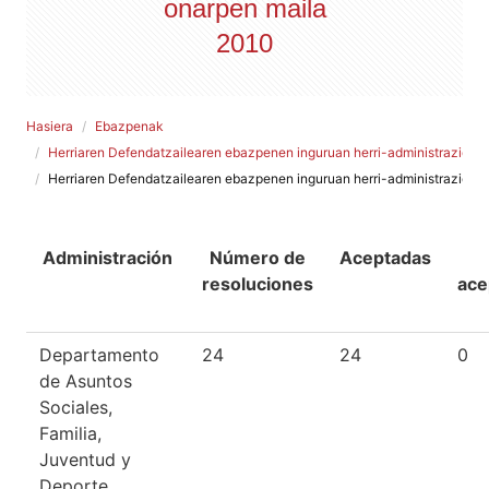
onarpen maila
2010
Hasiera
Ebazpenak
Herriaren Defendatzailearen ebazpenen inguruan herri-administrazioek
Herriaren Defendatzailearen ebazpenen inguruan herri-administrazioek
Administración
Número de
Aceptadas
resoluciones
ace
Departamento
24
24
0
de Asuntos
Sociales,
Familia,
Juventud y
Deporte