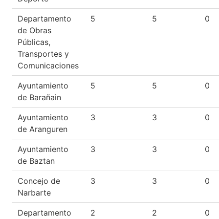
Departamento
5
5
0
de Obras
Públicas,
Transportes y
Comunicaciones
Ayuntamiento
5
5
0
de Barañain
Ayuntamiento
3
3
0
de Aranguren
Ayuntamiento
3
3
0
de Baztan
Concejo de
3
3
0
Narbarte
Departamento
2
2
0