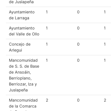
de Juslapeña
Ayuntamiento
1
0
1
de Larraga
Ayuntamiento
1
0
1
del Valle de Ollo
Concejo de
1
0
1
Arlegui
Mancomunidad
1
0
1
de S. S. de Base
de Ansoáin,
Berrioplano,
Berriozar, Iza y
Juslapeña
Mancomunidad
2
0
2
de la Comarca