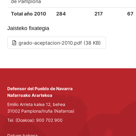
de Pamplona
Total año 2010
284
217
67
Jaisteko fixategia
grado-aceptacion-2010.pdf (38 KB)
Defensor del Pueblo de Navarra
Nafarroako Arartekoa
Emilio Arrieta kalea 12, behea
31002 Pamplona/Iruña (Nafarroa)
Tel. (Doakoa): 900 702 900
Datuen babesa