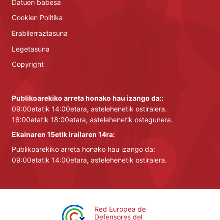
Datuen babesa
Cookien Politika
Erabilerraztasuna
Legetasuna
Copyright
Publikoarekiko arreta honako hau izango da::
09:00etatik 14:00etara, astelehenetik ostiralera.
16:00etatik 18:00etara, astelehenetik ostegunera.
Ekainaren 15etik irailaren 14ra:
Publikoarekiko arreta honako hau izango da:
09:00etatik 14:00etara, astelehenetik ostiralera.
Red Europea de
Defensores del