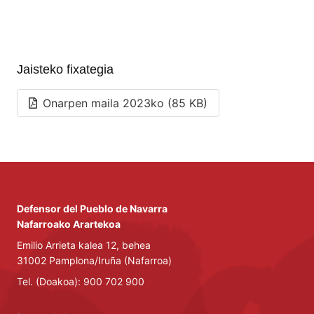
Jaisteko fixategia
Onarpen maila 2023ko (85 KB)
Defensor del Pueblo de Navarra
Nafarroako Arartekoa
Emilio Arrieta kalea 12, behea
31002 Pamplona/Iruña (Nafarroa)
Tel. (Doakoa): 900 702 900