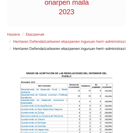
onarpen maila
2023
Hasiera
Ebazpenak
Herriaren Defendatzailearen ebazpenen inguruan herri-administrazioek
Herriaren Defendatzailearen ebazpenen inguruan herri-administrazioek