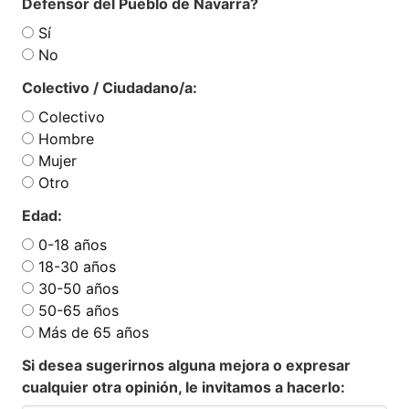
Defensor del Pueblo de Navarra?
Sí
No
Colectivo / Ciudadano/a:
Colectivo
Hombre
Mujer
Otro
Edad:
0-18 años
18-30 años
30-50 años
50-65 años
Más de 65 años
Si desea sugerirnos alguna mejora o expresar
cualquier otra opinión, le invitamos a hacerlo: