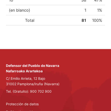
10
38
47%
(en blanco)
1
1%
Total
81
100%
Defensor del Pueblo de Navarra
Nafarroako Arartekoa
C/ Emilio Arrieta, 12 Bajo
31002 Pamplona/Iruña (Navarra)
Tel. (Gratuito): 900 702 900
Protección de datos