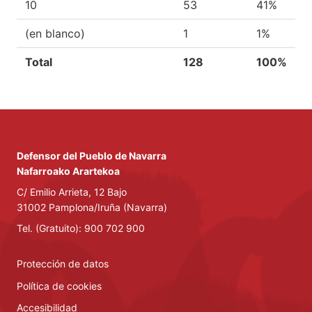
10
53
41%
(en blanco)
1
1%
Total
128
100%
Defensor del Pueblo de Navarra
Nafarroako Arartekoa
C/ Emilio Arrieta, 12 Bajo
31002 Pamplona/Iruña (Navarra)
Tel. (Gratuito): 900 702 900
Protección de datos
Política de cookies
Accesibilidad