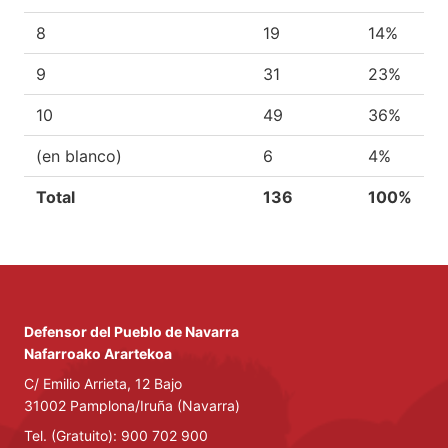
8
19
14%
9
31
23%
10
49
36%
(en blanco)
6
4%
Total
136
100%
Defensor del Pueblo de Navarra
Nafarroako Arartekoa
C/ Emilio Arrieta, 12 Bajo
31002 Pamplona/Iruña (Navarra)
Tel. (Gratuito): 900 702 900